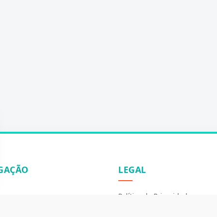
GAÇÃO
LEGAL
Política de Privacidade
ós
Fale Conosco